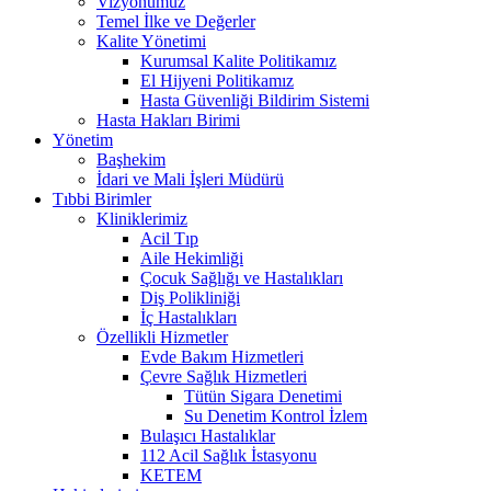
Vizyonumuz
Temel İlke ve Değerler
Kalite Yönetimi
Kurumsal Kalite Politikamız
El Hijyeni Politikamız
Hasta Güvenliği Bildirim Sistemi
Hasta Hakları Birimi
Yönetim
Başhekim
İdari ve Mali İşleri Müdürü
Tıbbi Birimler
Kliniklerimiz
Acil Tıp
Aile Hekimliği
Çocuk Sağlığı ve Hastalıkları
Diş Polikliniği
İç Hastalıkları
Özellikli Hizmetler
Evde Bakım Hizmetleri
Çevre Sağlık Hizmetleri
Tütün Sigara Denetimi
Su Denetim Kontrol İzlem
Bulaşıcı Hastalıklar
112 Acil Sağlık İstasyonu
KETEM