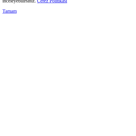
inceleyebilirsiniz.
Çerez Politikası
Tamam