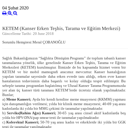
04 Şubat 2020
KETEM (Kanser Erken Teşhis, Tarama ve Eğitim Merkezi)
Güncelleme Tarihi: 20 June 2018
Sorumlu Hemşiresi:Meral ÇOBANOĞLU
Sağlık Bakanlığımızın “Sağlıkta Dönüşüm Programı” ile toplum tabanlı kanser
taramalarına yönelik, ülke genelinde Kanser Erken Teşhis, Tarama ve Eğitim
Merkezleri (KETEM) kurulmuştur. İlimizde de bu kapsamda hizmet veren bir
KETEM ve bir mobil mamografi aracımız mevcuttur. Kanser hastalığının
yapılan taramalar sayesinde daha erken evrede tanı aldığı, erken evre kanser
hastalarının tedavisinin daha başarılı ve kolay olduğu tespit edilmiştir. Bu
sebeple tarama programları başlatılmış ve Ulusal Kanser Tarama Programımızda
yer alan üç kanser türü taraması KETEM’lerde ücretsiz olarak yapılmaktadır.
Bunlar;
a)
Meme Kanseri;
Ayda bir kendi kendine meme muayenesi (KKMM) yapması
için danışmanlığın verilmesi; yılda bir klinik meme muayenesi; 40-69 yaş arası
kadınlarda iki yılda bir MMG çekimi ile taramalar yapılmaktadır.
b)
Serviks(Rahim Ağzı) Kanseri;
30-65 yaş arası cinsel aktif kadınlarda beş
yılda bir HPV-DNA/pap smear testi ile taramalar yapılmaktadır.
c)
Kolerektal Kanseri;
50-70 yaş arası kadın ve erkeklerde iki yılda bir GGK
testi ile taramalar yapılmaktadır.