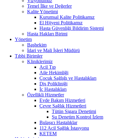
Vizyonumuz
Temel İlke ve Değerler
Kalite Yönetimi
Kurumsal Kalite Politikamız
El Hijyeni Politikamız
Hasta Güvenliği Bildirim Sistemi
Hasta Hakları Birimi
Yönetim
Başhekim
İdari ve Mali İşleri Müdürü
Tıbbi Birimler
Kliniklerimiz
Acil Tıp
Aile Hekimliği
Çocuk Sağlığı ve Hastalıkları
Diş Polikliniği
İç Hastalıkları
Özellikli Hizmetler
Evde Bakım Hizmetleri
Çevre Sağlık Hizmetleri
Tütün Sigara Denetimi
Su Denetim Kontrol İzlem
Bulaşıcı Hastalıklar
112 Acil Sağlık İstasyonu
KETEM